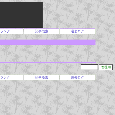
ランク
記事検索
過去ログ
ランク
記事検索
過去ログ