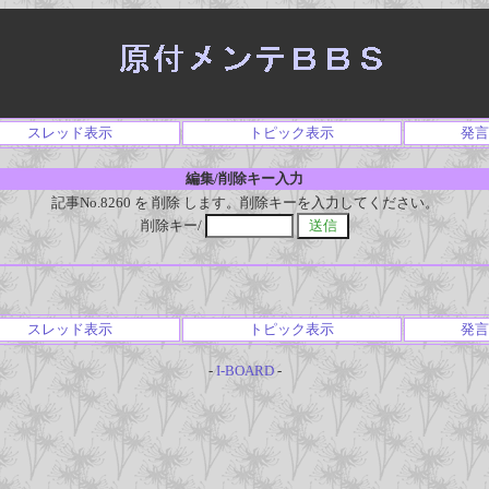
スレッド表示
トピック表示
発言
編集/削除キー入力
記事No.8260 を 削除 します。削除キーを入力してください。
削除キー/
スレッド表示
トピック表示
発言
-
I-BOARD
-