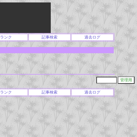
ランク
記事検索
過去ログ
ランク
記事検索
過去ログ