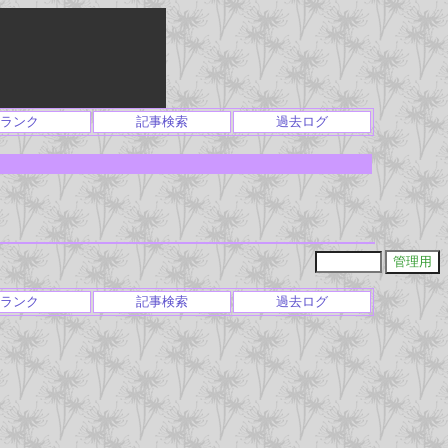
ランク
記事検索
過去ログ
ランク
記事検索
過去ログ