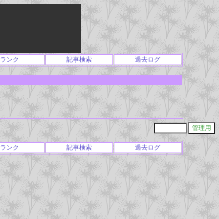
ランク
記事検索
過去ログ
ランク
記事検索
過去ログ