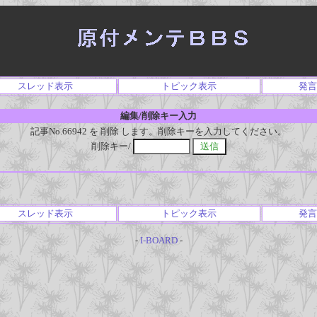
スレッド表示
トピック表示
発言
編集/削除キー入力
記事No.66942 を 削除 します。削除キーを入力してください。
削除キー/
スレッド表示
トピック表示
発言
-
I-BOARD
-