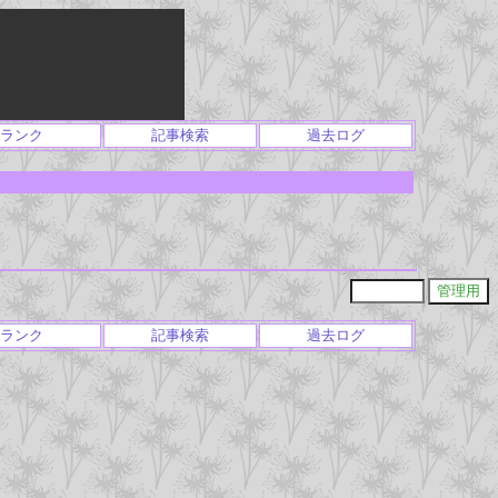
ランク
記事検索
過去ログ
ランク
記事検索
過去ログ