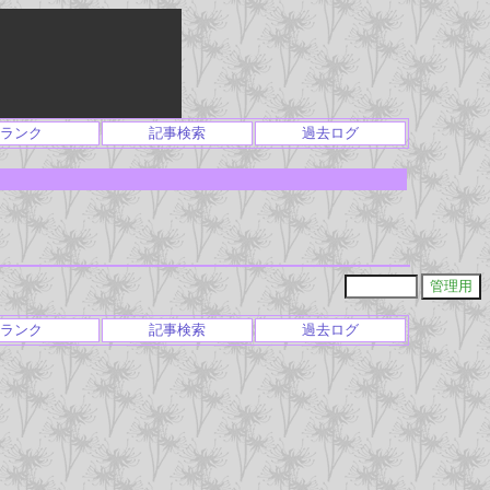
ランク
記事検索
過去ログ
ランク
記事検索
過去ログ