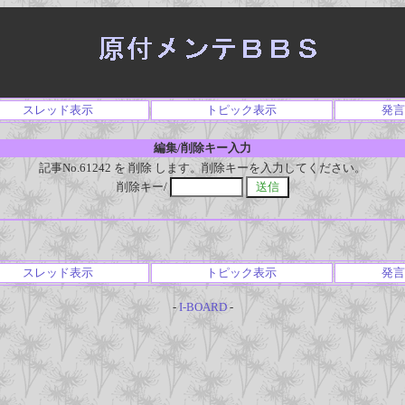
スレッド表示
トピック表示
発言
編集/削除キー入力
記事No.61242 を 削除 します。削除キーを入力してください。
削除キー/
スレッド表示
トピック表示
発言
-
I-BOARD
-