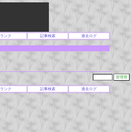
ランク
記事検索
過去ログ
ランク
記事検索
過去ログ