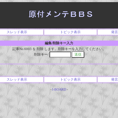
スレッド表示
トピック表示
発言
編集/削除キー入力
記事No.6003 を 削除 します。削除キーを入力してください。
削除キー/
スレッド表示
トピック表示
発言
-
I-BOARD
-