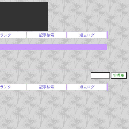
ランク
記事検索
過去ログ
ランク
記事検索
過去ログ