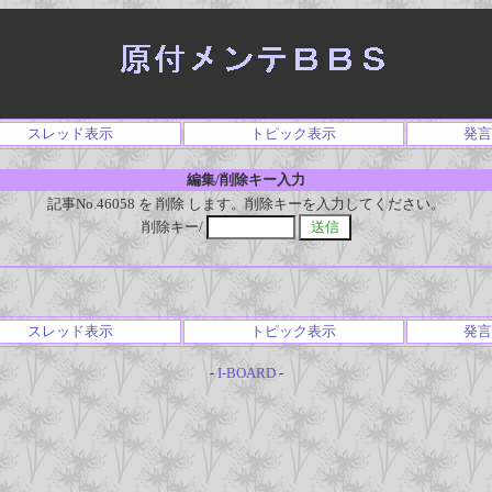
スレッド表示
トピック表示
発言
編集/削除キー入力
記事No.46058 を 削除 します。削除キーを入力してください。
削除キー/
スレッド表示
トピック表示
発言
-
I-BOARD
-