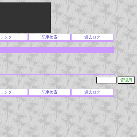
ランク
記事検索
過去ログ
ランク
記事検索
過去ログ