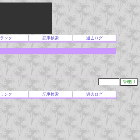
ランク
記事検索
過去ログ
ランク
記事検索
過去ログ