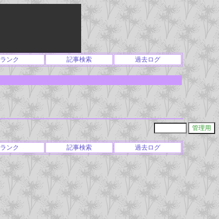
ランク
記事検索
過去ログ
ランク
記事検索
過去ログ