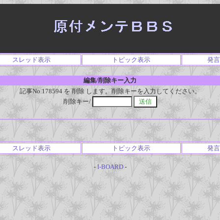
スレッド表示
トピック表示
発言
編集/削除キー入力
記事No.178594 を 削除 します。削除キーを入力してください。
削除キー/
スレッド表示
トピック表示
発言
-
I-BOARD
-