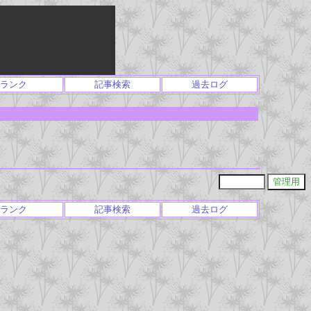
ランク
記事検索
過去ログ
ランク
記事検索
過去ログ