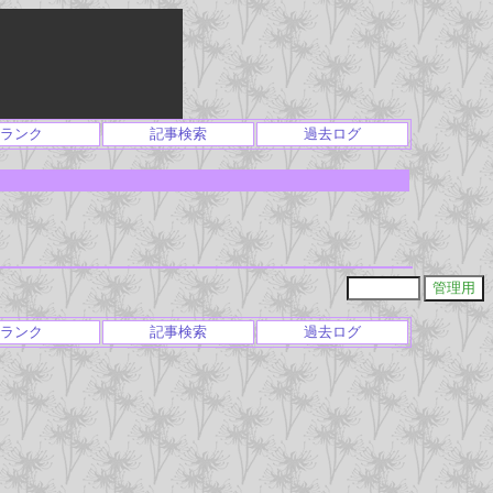
ランク
記事検索
過去ログ
ランク
記事検索
過去ログ