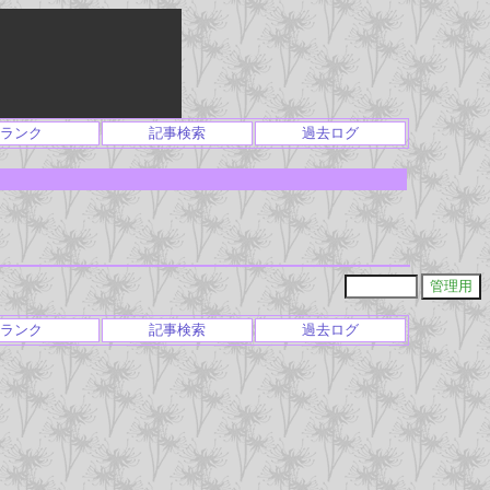
ランク
記事検索
過去ログ
ランク
記事検索
過去ログ