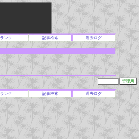
ランク
記事検索
過去ログ
ランク
記事検索
過去ログ