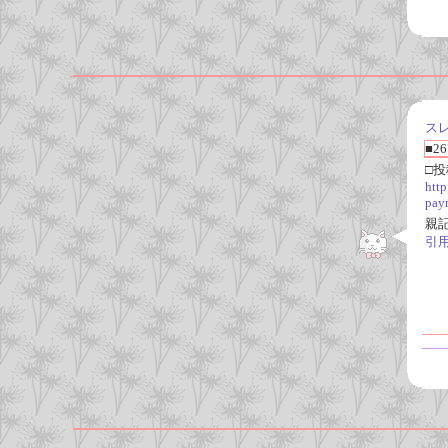
ス
■2
□投
http
pay
親
引