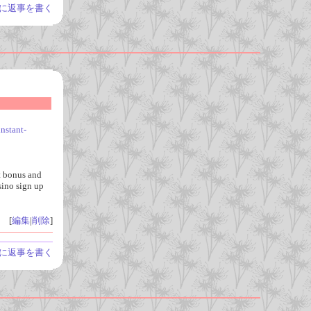
に返事を書く
nstant-
it bonus and
sino sign up
[
編集
|
削除
]
に返事を書く