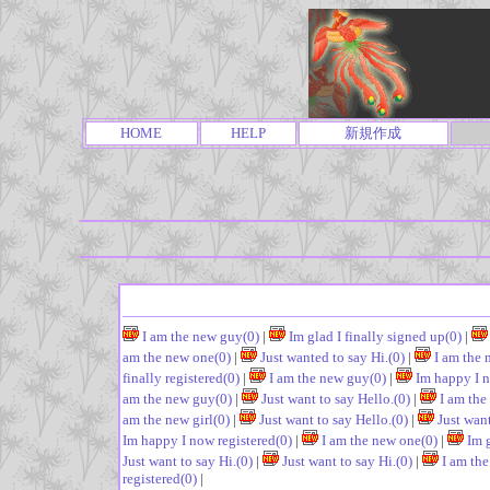
HOME
HELP
新規作成
I am the new guy(0)
|
Im glad I finally signed up(0)
|
am the new one(0)
|
Just wanted to say Hi.(0)
|
I am the 
finally registered(0)
|
I am the new guy(0)
|
Im happy I n
am the new guy(0)
|
Just want to say Hello.(0)
|
I am the 
am the new girl(0)
|
Just want to say Hello.(0)
|
Just want
Im happy I now registered(0)
|
I am the new one(0)
|
Im g
Just want to say Hi.(0)
|
Just want to say Hi.(0)
|
I am the
registered(0)
|