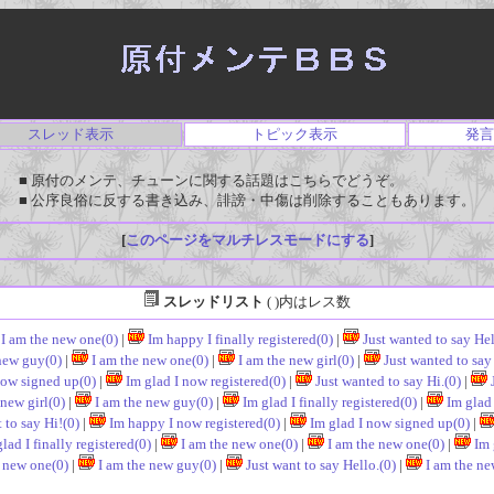
スレッド表示
トピック表示
発言
■ 原付のメンテ、チューンに関する話題はこちらでどうぞ。
■ 公序良俗に反する書き込み、誹謗・中傷は削除することもあります。
[
このページをマルチレスモードにする
]
スレッドリスト
( )内はレス数
I am the new one(0)
|
Im happy I finally registered(0)
|
Just wanted to say Hel
new guy(0)
|
I am the new one(0)
|
I am the new girl(0)
|
Just wanted to say
ow signed up(0)
|
Im glad I now registered(0)
|
Just wanted to say Hi.(0)
|
J
new girl(0)
|
I am the new guy(0)
|
Im glad I finally registered(0)
|
Im glad 
 to say Hi!(0)
|
Im happy I now registered(0)
|
Im glad I now signed up(0)
|
lad I finally registered(0)
|
I am the new one(0)
|
I am the new one(0)
|
Im 
 new one(0)
|
I am the new guy(0)
|
Just want to say Hello.(0)
|
I am the ne