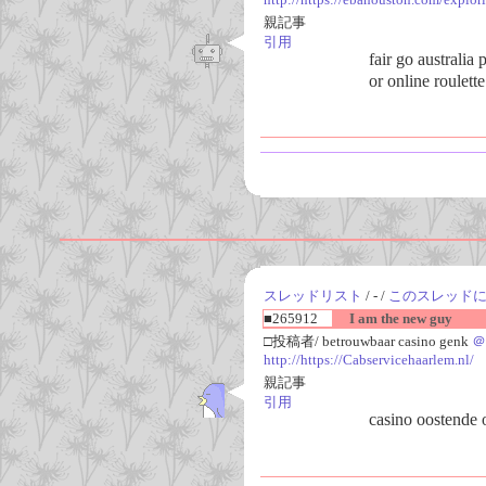
親記事
引用
fair go australia
or online roulett
スレッドリスト
/ - /
このスレッド
■265912
I am the new guy
□投稿者/ betrouwbaar casino genk
＠
http://https://Cabservicehaarlem.nl/
親記事
引用
casino oostende 